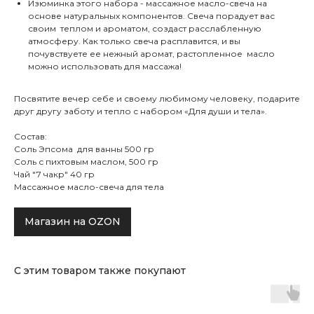
Изюминка этого набора - массажное масло-свеча на
основе натуральных компонентов. Свеча порадует вас
своим теплом и ароматом, создаст расслабленную
атмосферу. Как только свеча расплавится, и вы
почувствуете ее нежный аромат, растопленное масло
можно использовать для массажа!
Посвятите вечер себе и своему любимому человеку, подарите
друг другу заботу и тепло с набором «Для души и тела».
Состав:
Соль Эпсома для ванны 500 гр
Соль с пихтовым маслом, 500 гр
Чай "7 чакр" 40 гр
Массажное масло-свеча для тела
Магазин на OZON
С этим товаром также покупают