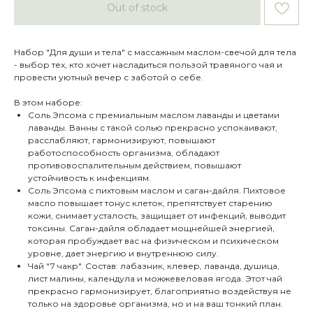
Out of stock
Набор "Для души и тела" с массажным маслом-свечой для тела
- выбор тех, кто хочет насладиться пользой травяного чая и
провести уютный вечер с заботой о себе.
В этом наборе:
Соль Эпсома с премиальным маслом лаванды и цветами
лаванды. Ванны с такой солью прекрасно успокаивают,
расслабляют, гармонизируют, повышают
работоспособность организма, обладают
противовоспалительным действием, повышают
устойчивость к инфекциям.
Соль Эпсома с пихтовым маслом и саган-дайля. Пихтовое
масло повышает тонус клеток, препятствует старению
кожи, снимает усталость, защищает от инфекций, выводит
токсины. Саган-дайля обладает мощнейшей энергией,
которая пробуждает вас на физическом и психическом
уровне, дает энергию и внутреннюю силу.
Чай "7 чакр". Состав: лабазник, клевер, лаванда, душица,
лист малины, календула и можжевеловая ягода. Этот чай
прекрасно гармонизирует, благоприятно воздействуя не
только на здоровье организма, но и на ваш тонкий план.