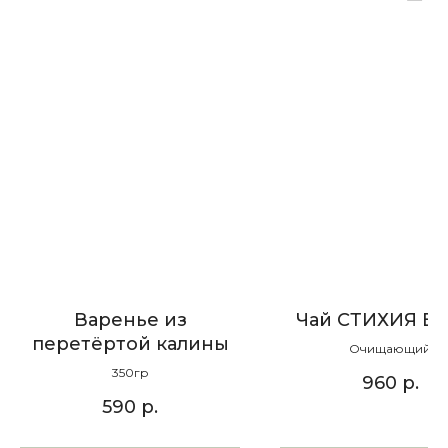
Варенье из
Чай СТИХИЯ В
перетёртой калины
Очищающий
350гр
960
р.
590
р.