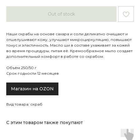
Out of stock
Наши скрабы на основе сахара и соли деликатно очищают и
отшелушивают кожу, улучшают микроциркуляцию, повышают
тонус и эластичность. Масло ши в составе ухаживает за кожей
во время процедуры, питая её. Кремообразное мыло создает
дополнительный комфорт в работе со скрабом.
Объём 250/50 г
Срок годности 12 месяцев
Магазин на OZON
Вид товара: скраб
С этим товаром также покупают