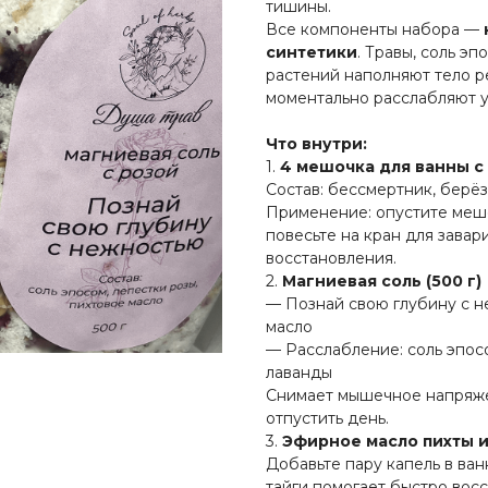
тишины.
Все компоненты набора —
синтетики
. Травы, соль э
растений наполняют тело р
моментально расслабляют у
Что внутри:
1.
4 мешочка для ванны с
Состав: бессмертник, берёз
Применение: опустите мешо
повесьте на кран для завар
восстановления.
2.
Магниевая соль (500 г)
—
Познай свою глубину с н
масло
—
Расслабление:
соль эпос
лаванды
Снимает мышечное напряжен
отпустить день.
3.
Эфирное масло пихты и
Добавьте пару капель в ва
тайги помогает быстро восс