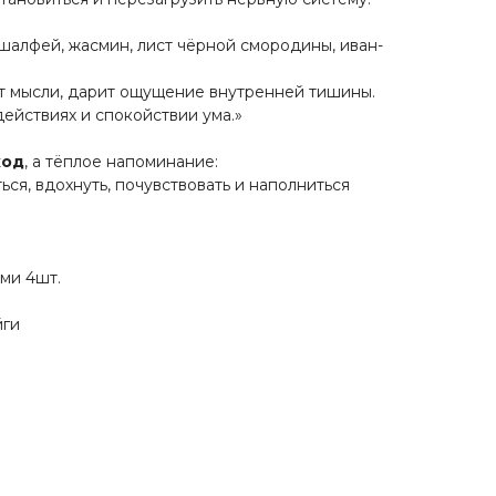
 шалфей, жасмин, лист чёрной смородины, иван-
т мысли, дарит ощущение внутренней тишины.
ействиях и спокойствии ума.»
ход
, а тёплое напоминание:
ься, вдохнуть, почувствовать и наполниться
ми 4шт.
йги