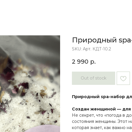
Природный spa-
SKU:
Арт. КДТ-10.2
2 990
р.
Out of stock
Природный spa-набор дл
Создан женщиной — для 
Не секрет, что «погода в д
состояния женщины. Этот н
которая знает, как важно н