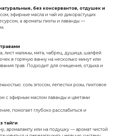
натуральные, без консервантов, отдушек и
посом, эфирные масла и чай из дикорастущих
есурсом, а ароматы пихты и лаванды —
м.
 травами
а, лист малины, мята, чабрец, душица, шалфей
чек в горячую ванну на несколько минут или
ивания трав. Подходит для очищения, отдыха и
ежностью:
соль эпосом, лепестки розы, пихтовое
ом с эфирным маслом лаванды и цветами
ие, помогает глубоко расслабиться и
з тайги
нну, аромалампу или на подушку — аромат чистой
тановиться и перезагрузить нервную систему.