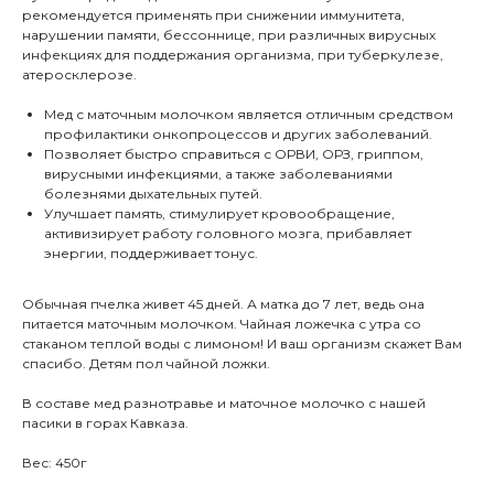
рекомендуется применять при снижении иммунитета,
нарушении памяти, бессоннице, при различных вирусных
инфекциях для поддержания организма, при туберкулезе,
атеросклерозе.
Мед с маточным молочком является отличным средством
профилактики онкопроцессов и других заболеваний.
Позволяет быстро справиться с ОРВИ, ОРЗ, гриппом,
вирусными инфекциями, а также заболеваниями
болезнями дыхательных путей.
Улучшает память, стимулирует кровообращение,
активизирует работу головного мозга, прибавляет
энергии, поддерживает тонус.
Обычная пчелка живет 45 дней. А матка до 7 лет, ведь она
питается маточным молочком. Чайная ложечка с утра со
стаканом теплой воды с лимоном! И ваш организм скажет Вам
спасибо. Детям пол чайной ложки.
В составе мед разнотравье и маточное молочко с нашей
пасики в горах Кавказа.
Вес: 450г