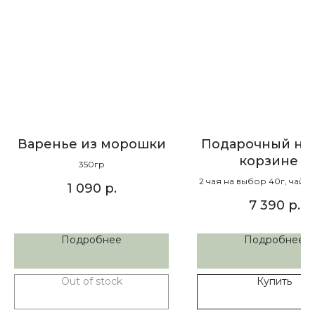
Варенье из морошки
Подарочный наб
корзине L
350гр
2 чая на выбор 40г, чай 
1 090
р.
80г,монотрава на выб
7 390
р.
варенья на выбо
Подробнее
Подробнее
Out of stock
Купить