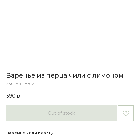
Варенье из перца чили с лимоном
SKU:
Арт. БВ-2
590
р.
Out of stock
Варенье чили перец.