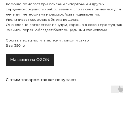
Хорошо помогает при лечении гипертонии и других
сердечно-сосудистых заболеваний. Его также применяют для
лечения метеоризма и расстройств пищеварения.
Увеличивает скорость обмена веществ.
Оно словно согреет вас изнутри, хорошо в сезон простуд, так
как чили перец обладает бактерицидными свойствами.
Состав: перец чили, апельсин, лимон и сахар
Вес: 350гр
Магазин на OZON
С этим товаром также покупают