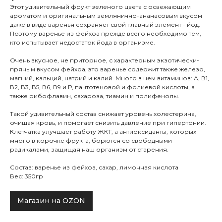
Этот удивительный фрукт зеленого цвета с освежающим
ароматом и оригинальным землянично-ананасовым вкусом
даже в виде варенья сохраняет свой главный элемент - йод.
Поэтому варенье из фейхоа прежде всего необходимо тем,
кто испытывает недостаток йода в организме.
Очень вкусное, не приторное, с характерным экзотически-
пряным вкусом фейхоа, это варенье содержит также железо,
магний, кальций, натрий и калий. Много в нем витаминов: А, В1,
В2, В3, В5, В6, В9 и Р, пантотеновой и фолиевой кислоты, а
также рибофлавин, сахароза, тиамин и полифенолы.
Такой удивительный состав снижает уровень холестерина,
очищая кровь, и помогает снизить давление при гипертонии.
Клетчатка улучшает работу ЖКТ, а антиоксиданты, которых
много в корочке фрукта, борются со свободными
радикалами, защищая наш организм от старения.
Состав: варенье из фейхоа, сахар, лимонная кислота
Вес: 350гр
Магазин на OZON